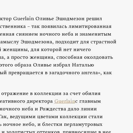
ектор Guerlain Оливье Эшодмезон решил
ественника – так появилась лимитированная
ленная сиянием ночного неба и знаменитым
 замыслу Эшодмезона, подходит для страстной
й женщины, для которой нет ничего
ма, а просто женщина, способная околдовать
этого образа Оливье избрал Наталью
й превращается в загадочного ангела», как
 отражение в коллекции за счет обилия
реативного директора
Guerlain
с главным
 ночного неба и Рождества дало линии
Так, ведущими цветами коллекции стали
 ночное небо, и блестки перламутровых
 и золотистых оттенков, привносящие в нее