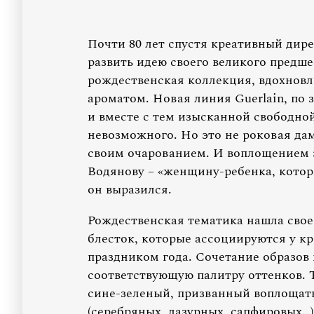
Почти 80 лет спустя креативный дир
развить идею своего великого предш
рождественская коллекция, вдохнов
ароматом. Новая линия Guerlain, по
и вместе с тем изысканной свободно
невозможного. Но это не роковая да
своим очарованием. И воплощением 
Водянову – «женщину-ребенка, которы
он выразился.
Рождественская тематика нашла свое
блесток, которые ассоциируются у к
праздником года. Сочетание образов
соответствующую палитру оттенков. 
сине-зеленый, призванный воплощать
(серебряных, лазурных, сапфировых…)