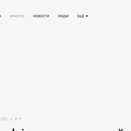
А
КРАСОТА
НОВОСТИ
ЛЮДИ
ЕЩЁ
:32
a
A