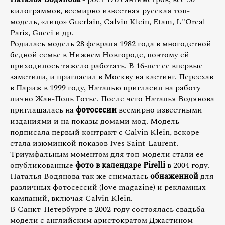
килограммов, всемирно известная русская топ-
модель, «лицо» Guerlain, Calvin Klein, Etam, L''Oreal
Paris, Gucci и др.
Родилась модель 28 февраля 1982 года в многодетной
бедной семье в Нижнем Новгороде, поэтому ей
приходилось тяжело работать. В 16-лет ее впервые
заметили, и пригласил в Москву на кастинг. Переехав
в Париж в 1999 году, Наталью пригласил на работу
лично Жан-Поль Готье. После чего Наталья Водянова
приглашалась на
фотосесии
всемирно известными
изданиями и на показы домами мод. Модель
подписала первый контракт с Calvin Klein, вскоре
стала изюминкой показов Ives Saint-Laurent.
Триумфальным моментом для топ-модели стали ее
опубликованные
фото в календаре Pirelli
в 2004 году.
Наталья Водянова так же снималась
обнаженной
для
различных фотосессий (love magazine) и рекламных
кампаний, включая Calvin Klein.
В Санкт-Петербурге в 2002 году состоялась свадьба
модели с английским аристократом Джастином