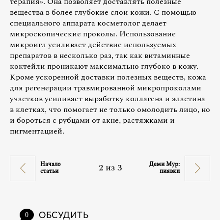
терапия». Она позволяет доставлять полезные
вещества в более глубокие слои кожи. С помощью
специального аппарата косметолог делает
микроскопические проколы. Использование
микроигл усиливает действие используемых
препаратов в несколько раз, так как витаминные
коктейли проникают максимально глубоко в кожу.
Кроме ускоренной доставки полезных веществ, кожа
для регенерации травмированной микропроколами
участков усиливает выработку коллагена и эластина
в клетках, что помогает не только омолодить лицо, но
и бороться с рубцами от акне, растяжками и
пигментацией.
Начало
Деми Мур:
2
из
3
статьи
пиявки
ОБСУДИТЬ
0