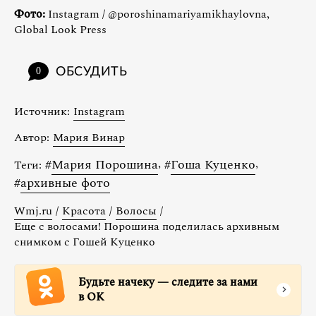
Фото:
Instagram / @poroshinamariyamikhaylovna,
Global Look Press
ОБСУДИТЬ
0
Источник:
Instagram
Автор:
Мария Винар
#
Мария Порошина
,
#
Гоша Куценко
,
Теги:
#
архивные фото
Wmj.ru
/
Красота
/
Волосы
/
Еще с волосами! Порошина поделилась архивным
снимком с Гошей Куценко
Будьте начеку — следите за нами
в ОК