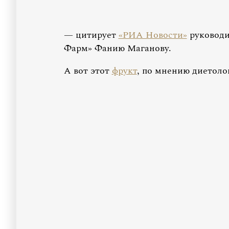
— цитирует
«РИА Новости»
руководи
Фарм» Фанию Маганову.
А вот этот
фрукт
, по мнению диетоло