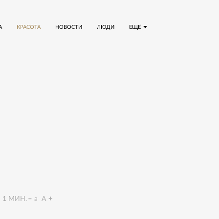
А
КРАСОТА
НОВОСТИ
ЛЮДИ
ЕЩЁ
1
МИН.
a
A