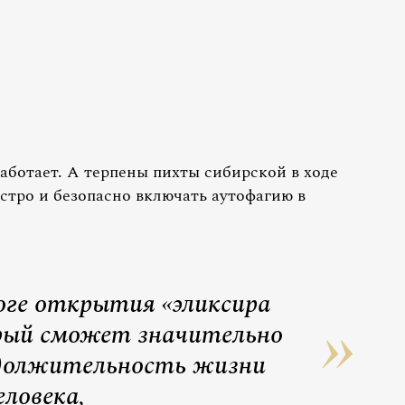
аботает. А терпены пихты сибирской в ходе
стро и безопасно включать аутофагию в
оге открытия «эликсира
рый сможет значительно
должительность жизни
еловека,