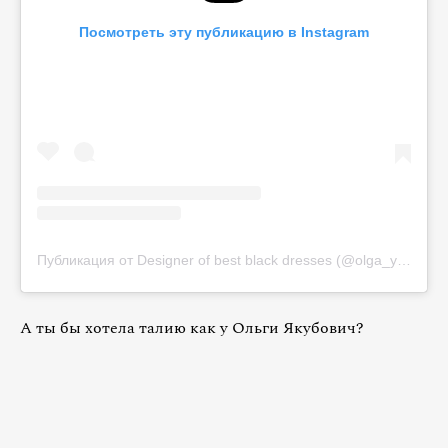
Посмотреть эту публикацию в Instagram
Публикация от Designer of best black dresses (@olga_yakubowitch)
А ты бы хотела талию как у Ольги Якубович?