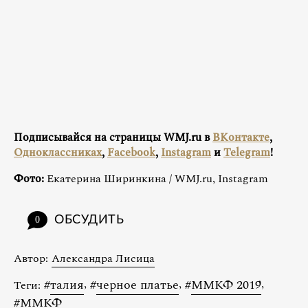
Подписывайся на страницы WMJ.ru в
ВКонтакте
,
Одноклассниках
,
Facebook
,
Instagram
и
Telegram
!
Фото:
Екатерина Ширинкина / WMJ.ru, Instagram
ОБСУДИТЬ
0
Автор:
Александра Лисица
#
талия
,
#
черное платье
,
#
ММКФ 2019
,
Теги:
#
ММКФ