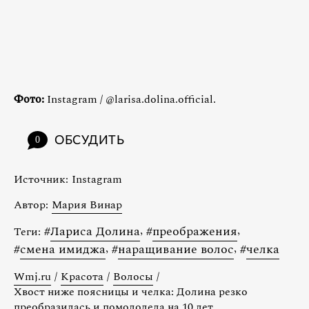
Фото:
Instagram / @larisa.dolina.official.
ОБСУДИТЬ
0
Источник:
Instagram
Автор:
Мария Винар
#
Лариса Долина
,
#
преображения
,
Теги:
#
смена имиджа
,
#
наращивание волос
,
#
челка
Wmj.ru
/
Красота
/
Волосы
/
Хвост ниже поясницы и челка: Долина резко
преобразилась и помолодела на 10 лет