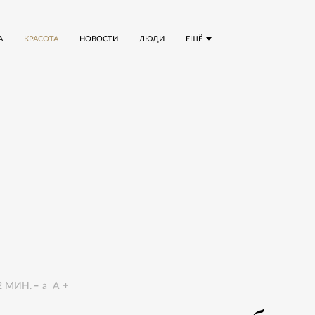
А
КРАСОТА
НОВОСТИ
ЛЮДИ
ЕЩЁ
2
МИН.
a
A