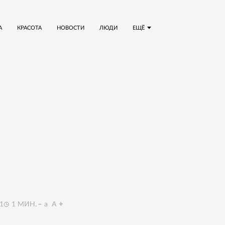
А
КРАСОТА
НОВОСТИ
ЛЮДИ
ЕЩЁ
1
1
МИН.
a
A