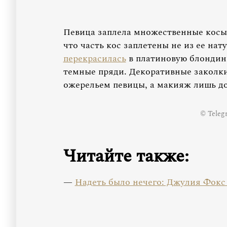
Певица заплела множественные косы 
что часть кос заплетены не из ее нат
перекрасилась
в платиновую блондинк
темные пряди. Декоративные заколки
ожерельем певицы, а макияж лишь до
© Teleg
Читайте также:
—
Надеть было нечего: Джулия Фокс 