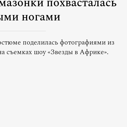
Амазонки похвасталась
ыми ногами
остюме поделилась фотографиями из
на съемках шоу «Звезды в Африке».