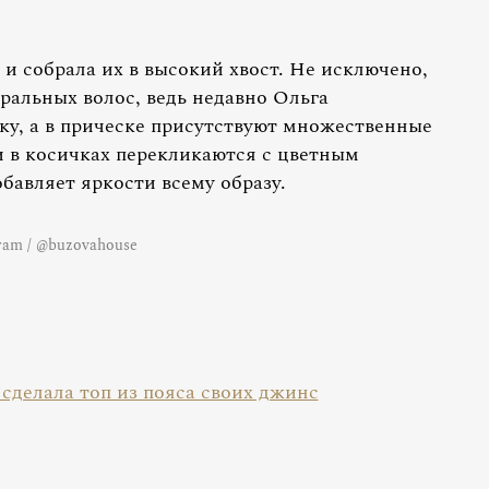
и собрала их в высокий хвост. Не исключено,
уральных волос, ведь недавно Ольга
у, а в прическе присутствуют множественные
 в косичках перекликаются с цветным
бавляет яркости всему образу.
ram / @buzovahouse
сделала топ из пояса своих джинс