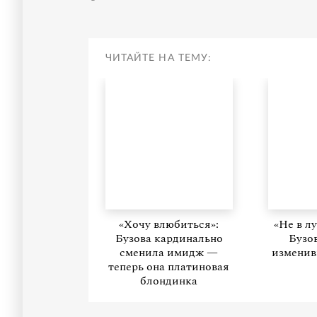
ЧИТАЙТЕ НА ТЕМУ:
«Хочу влюбиться»:
«Не в л
Бузова кардинально
Бузо
сменила имидж —
изменив
теперь она платиновая
блондинка