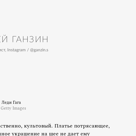
ЕЙ ГАНЗИН
ст, Instagram / @ganzin.s
Леди Гага
 Getty Images
ественно, культовый. Платье потрясающее,
мное украшение на шее не дает ему