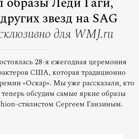
 образы Леди Гаги,
других звезд на SAG
склюзивно для WMJ.ru
состоялась 28-я ежегодная церемония
оактеров США, которая традиционно
ремии «Оскар». Мы уже рассказали, кто
а теперь обсудим самые яркие образы
ashion-стилистом Сергеем Ганзиным.