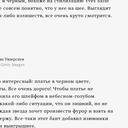
 и черный, похоже на стилизацию Yves Saint
е совсем понятно, что у нее на шее. Выглядит
х-либо излишеств, все очень круто смотрится.
из Уизерспун
 Getty Images
 интересный: платье в черном цвете,
ы. Все очень дорого! Чтобы платье не
нила его шлейфом в небесном-голубом
 какой-либо ситуации, что он лишний, но не
ждая звезда хочет произвести фурор и взять на
держу. Все-таки этот бант добавил изюминки
 и выигрышнее.