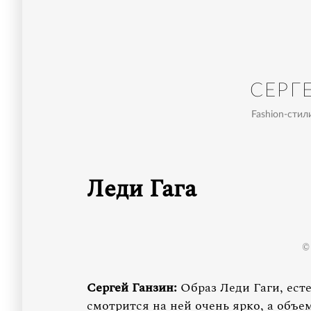
СЕРГ
Fashion-стили
Леди Гага
©
Сергей Ганзин:
Образ Леди Гаги, ест
смотрится на ней очень ярко, а объе