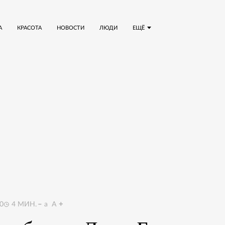
А
КРАСОТА
НОВОСТИ
ЛЮДИ
ЕЩЁ
0
4
МИН.
a
A