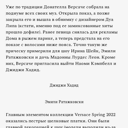
Уже по традиции Донателла Версаче собрала на
подиуме всех своих муз. Открыла показ, а позже
закрыла его и вышла в обнимку с дизайнером Дуа
Липа (кстати, именно под ее замиксованные хиты
прошло дефиле). Ранее певица снялась для рекламы
Дома в рыжем парике, а теперь предстала на его
показе с волосами ниже пояса. Точно такую же
прическу примерили для шоу Ирина Шейк, Эмили
Ратажковски и дочь Мадонны Лурдес Леон. Кроме
них, Версаче пригласила выйти Наоми Кэмпбелл и
Джиджи Хадид.
Джиджи Хадид
Эмили Ратажковски
Главным элементом коллекции Versace Spring 2022
оказались пестрые шелковые платки. Они были
главной декорацией к шоу (модели выходили из-за