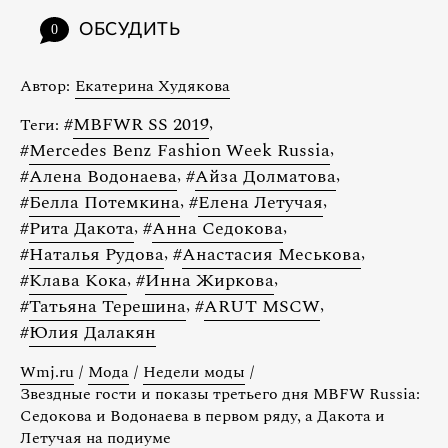
ОБСУДИТЬ
0
Автор:
Екатерина Худякова
#
MBFWR SS 2019
,
Теги:
#
Mercedes Benz Fashion Week Russia
,
#
Алена Водонаева
,
#
Айза Долматова
,
#
Белла Потемкина
,
#
Елена Летучая
,
#
Рита Дакота
,
#
Анна Седокова
,
#
Наталья Рудова
,
#
Анастасия Меськова
,
#
Клава Кока
,
#
Инна Жиркова
,
#
Татьяна Терешина
,
#
ARUT MSCW
,
#
Юлия Далакян
Wmj.ru
/
Мода
/
Недели моды
/
Звездные гости и показы третьего дня MBFW Russia:
Седокова и Водонаева в первом ряду, а Дакота и
Летучая на подиуме