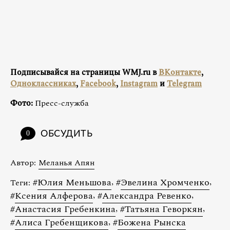
Подписывайся на страницы WMJ.ru в
ВКонтакте
,
Одноклассниках
,
Facebook
,
Instagram
и
Telegram
Фото:
Пресс-служба
ОБСУДИТЬ
0
Автор:
Меланья Апян
#
Юлия Меньшова
,
#
Эвелина Хромченко
,
Теги:
#
Ксения Алферова
,
#
Александра Ревенко
,
#
Анастасия Гребенкина
,
#
Татьяна Геворкян
,
#
Алиса Гребенщикова
,
#
Божена Рынска