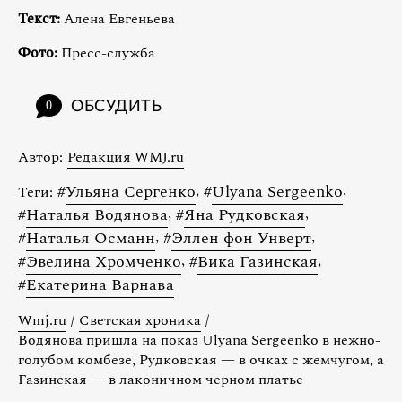
Текст:
Алена Евгеньева
Фото:
Пресс-служба
ОБСУДИТЬ
0
Автор:
Редакция WMJ.ru
#
Ульяна Сергенко
,
#
Ulyana Sergeenko
,
Теги:
#
Наталья Водянова
,
#
Яна Рудковская
,
#
Наталья Османн
,
#
Эллен фон Унверт
,
#
Эвелина Хромченко
,
#
Вика Газинская
,
#
Екатерина Варнава
Wmj.ru
/
Светская хроника
/
Водянова пришла на показ Ulyana Sergeenko в нежно-
голубом комбезе, Рудковская — в очках с жемчугом, а
Газинская — в лаконичном черном платье