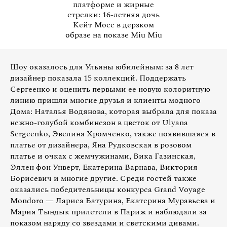
платформе и жирные
стрелки: 16-летняя дочь
Кейт Мосс в дерзком
образе на показе Miu Miu
Шоу оказалось для Ульяны юбилейным: за 8 лет
дизайнер показала 15 коллекций. Поддержать
Сергеенко и оценить первыми ее новую колоритную
линию пришли многие друзья и клиенты модного
Дома: Наталья Водянова, которая выбрала для показа
нежно-голубой комбинезон в цветок от Ulyana
Sergeenko, Эвелина Хромченко, также появившаяся в
платье от дизайнера, Яна Рудковская в розовом
платье и очках с жемчужинами, Вика Газинская,
Эллен фон Унверт, Екатерина Варнава, Виктория
Борисевич и многие другие. Среди гостей также
оказались победительницы конкурса Grand Voyage
Mondoro — Лариса Батурина, Екатерина Муравьева и
Мария Тындык прилетели в Париж и наблюдали за
показом наряду со звездами и светскими дивами.