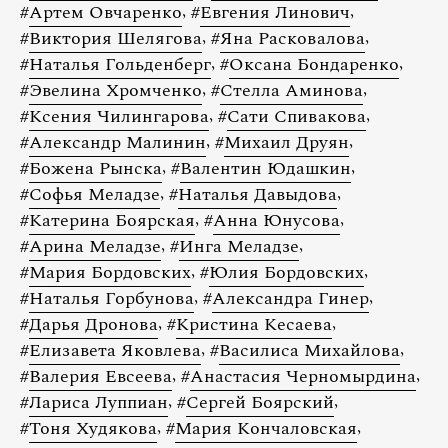
#
Артем Овчаренко
,
#
Евгения Линович
,
#
Виктория Шелягова
,
#
Яна Расковалова
,
#
Наталья Гольденберг
,
#
Оксана Бондаренко
,
#
Эвелина Хромченко
,
#
Стелла Аминова
,
#
Ксения Чилингарова
,
#
Сати Спивакова
,
#
Александр Малинин
,
#
Михаил Друян
,
#
Божена Рынска
,
#
Валентин Юдашкин
,
#
Софья Меладзе
,
#
Наталья Давыдова
,
#
Катерина Боярская
,
#
Анна Юнусова
,
#
Арина Меладзе
,
#
Инга Меладзе
,
#
Мария Бордовских
,
#
Юлия Бордовских
,
#
Наталья Горбунова
,
#
Александра Гинер
,
#
Дарья Дронова
,
#
Кристина Кесаева
,
#
Елизавета Яковлева
,
#
Василиса Михайлова
,
#
Валерия Евсеева
,
#
Анастасия Черномырдина
,
#
Лариса Луппиан
,
#
Сергей Боярский
,
#
Тоня Худякова
,
#
Мария Кончаловская
,