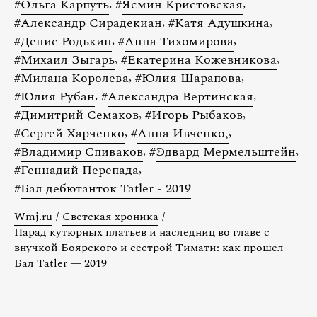
#
Ольга Карпуть
,
#
Ясмин Кристовская
,
#
Александр Сирадекиан
,
#
Катя Адушкина
,
#
Денис Родькин
,
#
Анна Тихомирова
,
#
Михаил Зыгарь
,
#
Екатерина Кожевникова
,
#
Милана Королева
,
#
Юлия Шарапова
,
#
Юлия Рубан
,
#
Александра Вертинская
,
#
Димитрий Семаков
,
#
Игорь Рыбаков
,
#
Сергей Харченко
,
#
Анна Ивченко,
,
#
Владимир Спиваков
,
#
Эдвард Мермельштейн
,
#
Геннадий Перепада
,
#
Бал дебютанток Tatler - 2019
Wmj.ru
/
Светская хроника
/
Парад кутюрных платьев и наследниц во главе с
внучкой Боярского и сестрой Тимати: как прошел
Бал Tatler — 2019