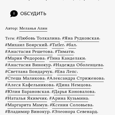
ОБСУДИТЬ
0
Автор:
Меланья Апян
#
Любовь Толкалина
,
#
Яна Рудковская
,
Теги:
#
Михаил Боярский
,
#
Tatler
,
#
бал
,
#
Анастасия Решетова
,
#
Тимати
,
#
Мария Федорова
,
#
Тина Канделаки
,
#
Анастасия Винокур
,
#
Надежда Оболенцева
,
#
Светлана Бондарчук
,
#
Ева Лепс
,
#
Стеша Маликова
,
#
Александра Стриженова
,
#
Алеся Кафельникова
,
#
Дина Немцова
,
#
Юлия Барановская
,
#
Дарья Коновалова
,
#
Наталья Якимчик
,
#
Арина Кузьмина
,
#
Маргарита Мамун
,
#
Ксения Соловьева
,
#
Владимир Винокур
,
#
Элеонора Севенард
,