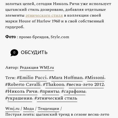
золотых цепей, сегодня Николь Ричи уже использует
цыганский стиль дозировано, добавляя отдельные
элементы
этнического стиля
в коллекции своей
марки House of Harlow 1960 и в свой собственный
гардероб.
Фото
: промо брендов, Style.com
ОБСУДИТЬ
0
Автор:
Редакция WMJ.ru
#
Emilio Pucci
,
#
Mara Hoffman
,
#
Missoni
,
Теги:
#
Roberto Cavalli
,
#
Thakoon
,
#
весна-лето 2012
,
#
Николь Ричи
,
#
принты
,
#
сарафаны
,
#
украшения
,
#
этнический стиль
Wmj.ru
/
Мода
/
Тенденции
/
Пестрая лента: цыганский тренд в сезоне весна-лето