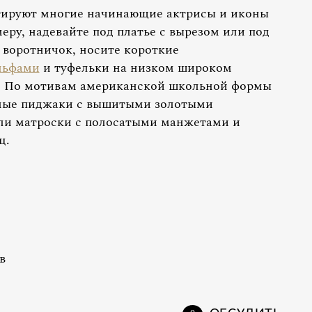
тируют многие начинающие актрисы и иконы
меру, надевайте под платье с вырезом или под
воротничок, носите короткие
льфами
и туфельки на низком широком
. По мотивам американской школьной формы
яные пиджаки с вышитыми золотыми
или матроски с полосатыми манжетами и
ц.
в