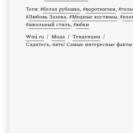
Теги:
#
белая рубашка
,
#
воротнички
,
#
гол
#
Любовь Зазова
,
#
Модные костюмы
,
#
пла
#
школьный стиль
,
#
юбки
Wmj.ru
/
Мода
/
Тенденции
/
Садитесь, пять! Самые интересные факты