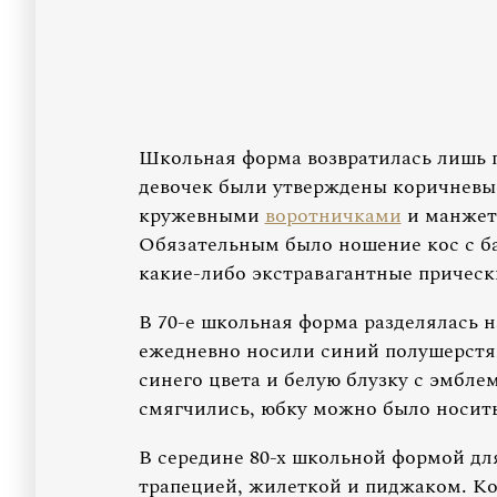
Школьная форма возвратилась лишь п
девочек были утверждены коричневы
кружевными
воротничками
и манжета
Обязательным было ношение кос с ба
какие-либо экстравагантные причес
В 70-е школьная форма разделялась 
ежедневно носили синий полушерстя
синего цвета и белую блузку с эмбле
смягчились, юбку можно было носить
В середине 80-х школьной формой дл
трапецией, жилеткой и пиджаком. Ко