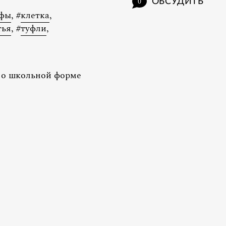
ОБСУДИТЬ
0
ьфы
,
#
клетка
,
тья
,
#
туфли
,
 о школьной форме