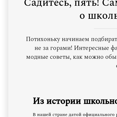
Садитесь, пять! С
о школ
Потихоньку начинаем подбират
не за горами! Интересные ф
модные советы, как можно обыг
Из истории школьн
В нашей стране датой официального