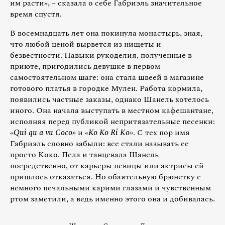
им расти», – сказала о себе Габриэль значительное
время спустя.
В восемнадцать лет она покинула монастырь, зная,
что любой ценой вырвется из нищеты и
безвестности. Навыки рукоделия, полученные в
приюте, пригодились девушке в первом
самостоятельном шаге: она стала швеей в магазине
готового платья в городке Мулен. Работа кормила,
появились частные заказы, однако Шанель хотелось
иного. Она начала выступать в местном кафешантане,
исполняя перед публикой непритязательные песенки:
«
Qui qu a vu Coco»
и «
Ко Ко Ri Kо»
. С тех пор имя
Габриэль словно забыли: все стали называть ее
просто Коко. Пела и танцевала Шанель
посредственно, от карьеры певицы или актрисы ей
пришлось отказаться. Но обаятельную брюнетку с
немного печальными карими глазами и чувственным
ртом заметили, а ведь именно этого она и добивалась.