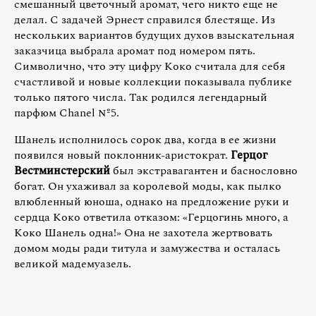
смешанный цветочный аромат, чего никто еще не
делал. С задачей Эрнест справился блестяще. Из
нескольких вариантов будущих духов взыскательная
заказчица выбрала аромат под номером пять.
Символично, что эту цифру Коко считала для себя
счастливой и новые коллекции показывала публике
только пятого числа. Так родился легендарный
парфюм Chanel №5.
Шанель исполнилось сорок два, когда в ее жизни
появился новый поклонник-аристократ.
Герцог
Вестминстерский
был экстравагантен и баснословно
богат. Он ухаживал за королевой моды, как пылко
влюбленный юноша, однако на предложение руки и
сердца Коко ответила отказом: «Герцогинь много, а
Коко Шанель одна!» Она не захотела жертвовать
домом моды ради титула и замужества и осталась
великой мадемуазель.