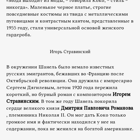
«Мода выходит из моды, – говорила Коко, – стиль –
никогда». Маленькое черное платье, строгие
повседневные костюмы из твида с металлическими
пуговицами и контрастным кантом, представленные в
1955 году, стали универсальной основой женского
гардероба.
Игорь Стравинский
В окружении Шанель было немало известных
русских эмигрантов, бежавших во Францию после
Октябрьской революции. Она дружила с импресарио
Сергеем Дягилевым, летом 1920 года пережила
короткий, но бурный роман с композитором
Игорем
Стравинским
. В том же году Шанель покорила
сердце великого князя
Дмитрия Павловича Романова
, племянника Николая II. Он мог дать Коко только
громкое имя и фактически находился у нее на
содержании, пока не женился на богатой американке.