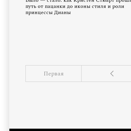
Было — стало: как Кристен Стюарт прош
путь от пацанки до иконы стиля и роли
принцессы Дианы
Первая