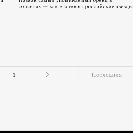
ла
Назван самый упоминаемый бренд в
соцсетях — как его носят российские звезды
1
Последняя