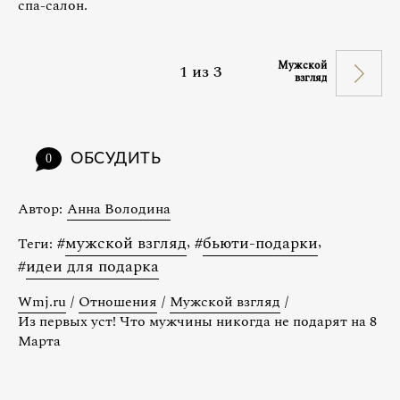
спа-салон.
Мужской
1
из
3
взгляд
ОБСУДИТЬ
0
Автор:
Анна Володина
#
мужской взгляд
,
#
бьюти-подарки
,
Теги:
#
идеи для подарка
Wmj.ru
/
Отношения
/
Мужской взгляд
/
Из первых уст! Что мужчины никогда не подарят на 8
Марта