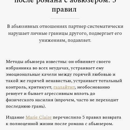
после романа с абьюзером: 5
правил
В абьюзивных отношениях партнер систематически
нарушает личные границы другого, подвергает его
унижениям, подавляет.
Методы абьюзера известны: он обвиняет своего
избранника во всех неудачах, устраивает ему
эмоциональные качели между горячей любовью и
такой же горячей ненавистью, устраивает тотальный
контроль, критикует,
газлайтит
, необоснованно
ревнует и бывает агрессивным вплоть до
физического насилия (впрочем, часто не переходит
последнюю грань).
Издание
Marie Claire
перечислило 5 правил возврата
к полноценной жизни после романа с абьюзером.