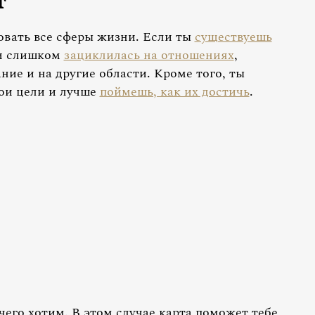
т
овать все сферы жизни. Если ты
существуешь
и слишком
зациклилась на отношениях
,
ние и на другие области. Кроме того, ты
вои цели и лучше
поймешь, как их достичь
.
чего хотим. В этом случае карта поможет тебе