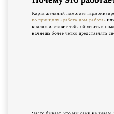
Почему это работае
Карта желаний помогает гармонизир
по принципу «работа-дом-работа»
ил
коллаж заставит тебя обратить внима
начнешь более четко представлять с
Часто бывает, что мы сами не знаем, 