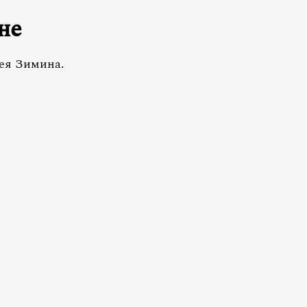
не
сея Зимина.