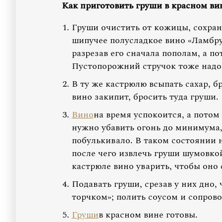
Как приготовить груши в красном ви
Груши очистить от кожицы, сохран
шипучее полусладкое вино «Ламбру
разрезав его сначала пополам, а п
Пустопорожний стручок тоже надо 
В ту же кастрюлю всыпать сахар, б
вино закипит, бросить туда груши.
Вино
на время успокоится, а потом
нужно убавить огонь до минимума
побулькивало. В таком состоянии н
после чего извлечь груши шумовко
кастрюле вино уварить, чтобы оно с
Подавать груши, срезав у них дно,
торчком»; полить соусом и сопров
Груши
в красном вине готовы.