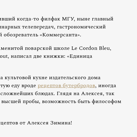
ивший когда-то филфак МГУ, ныне главный
инарных телепередач, гастрономический
 обозреватель «Коммерсанта».
менитой поварской школе Le Cordon Bleu,
out, написал две книжки: «Единица
а культовой кухне издательского дома
тую еду вроде
рецептов бутербродов
, иногда
сложнейших блюдах. Глядя на Алексея, так
а высшей пробы, возможность быть философом
ецептов от Алексея Зимина!