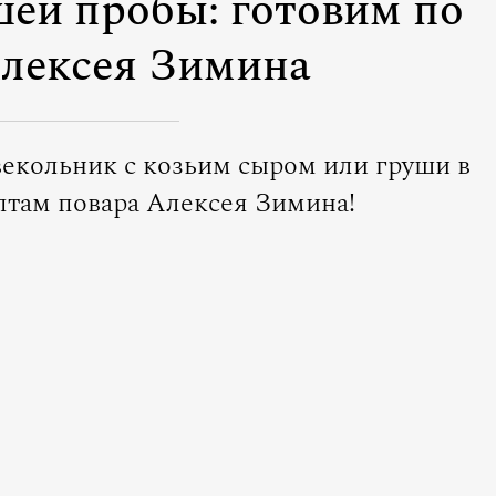
ей пробы: готовим по
лексея Зимина
векольник с козьим сыром или груши в
птам повара Алексея Зимина!