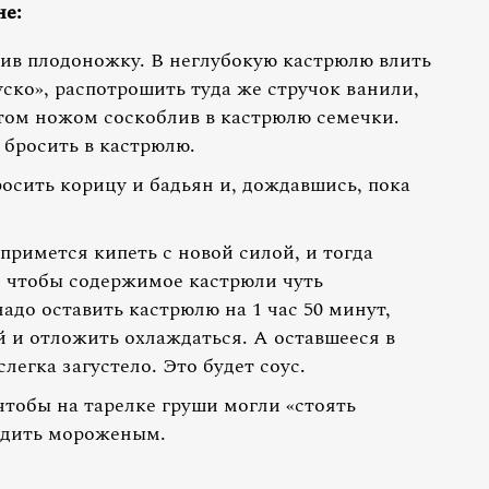
не:
ив плодоножку. В неглубокую кастрюлю влить
ско», распотрошить туда же стручок ванили,
отом ножом соскоблив в кастрюлю семечки.
бросить в кастрюлю.
росить корицу и бадьян и, дождавшись, пока
 примется кипеть с новой силой, и тогда
, чтобы содержимое кастрюли чуть
адо оставить кастрюлю на 1 час 50 минут,
й и отложить охлаждаться. А оставшееся в
легка загустело. Это будет соус.
 чтобы на тарелке груши могли «стоять
одить мороженым.