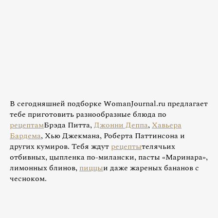
В сегодняшней подборке WomanJournal.ru предлагает
тебе приготовить разнообразные блюда по
рецептам
Брэда Питта,
Джонни Деппа
,
Хавьера
Бардема
, Хью Джекмана, Роберта Паттинсона и
других кумиров. Тебя ждут
рецепты
телячьих
отбивных, цыпленка по-милански, пасты «Маринара»,
лимонных блинов,
пиццы
и даже жареных бананов с
чесноком.