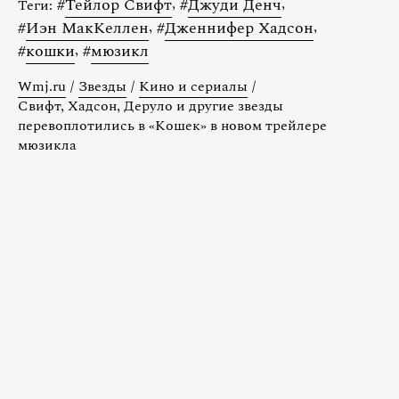
#
Тейлор Свифт
,
#
Джуди Денч
,
Теги:
#
Иэн МакКеллен
,
#
Дженнифер Хадсон
,
#
кошки
,
#
мюзикл
Wmj.ru
/
Звезды
/
Кино и сериалы
/
Свифт, Хадсон, Деруло и другие звезды
перевоплотились в «Кошек» в новом трейлере
мюзикла