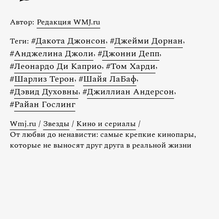
Автор:
Редакция WMJ.ru
#
Дакота Джонсон
,
#
Джейми Дорнан
,
Теги:
#
Анджелина Джоли
,
#
Джонни Депп
,
#
Леонардо Ди Каприо
,
#
Том Харди
,
#
Шарлиз Терон
,
#
Шайя ЛаБаф
,
#
Дэвид Духовны
,
#
Джиллиан Андерсон
,
#
Райан Гослинг
Wmj.ru
/
Звезды
/
Кино и сериалы
/
От любви до ненависти: самые крепкие кинопары,
которые не выносят друг друга в реальной жизни