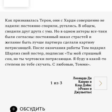
Как признавалась Терон, они с Харди совершенно не
ладили: постоянно спорили, ругались. В общем,
сводили друг друга с ума. Но в одном актеры все-таки
были согласны: постоянный накал страстей и
желание быть лучше партнера сделали картину
потрясающей. После окончания работы Том подарил
Шарлиз свой постер, подписав: «Ты мой страшный
сон, но ты чертовски потрясающая. Я буду в какой-то
степени по тебе скучать. С любовью, Томми».
Леонардо Ди
1
из
3
Каприо и
Клэр Дэйнс
(«Ромео и
Джульетта»)
ОБСУДИТЬ
0