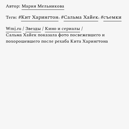
Автор:
Мария Мельникова
#
Кит Харингтон
,
#
Сальма Хайек
,
#
съемки
Теги:
Wmj.ru
/
Звезды
/
Кино и сериалы
/
Сальма Хайек показала фото посвежевшего и
похорошевшего после рехаба Кита Харингтона