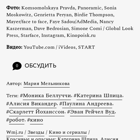
Фото:
Komsomolskaya Pravda, Panoramic, Sonia
Moskowitz, Genrietta Peryan, Birdie Thompson,
Mayer/face to face, Faye Sadou/AdMedia, Nancy
Kaszerman, Dave Bedrosian, Simone Comi / Global Look
Press, Starface, Instagram, Kinopoisk.ru
Видео:
YouТube.com / iVideos, START
ОБСУДИТЬ
0
Автор:
Мария Мельникова
#
Моника Беллуччи
,
#
Катерина Шпица
,
Теги:
#
Алисия Викандер
,
#
Паулина Андреева
,
#
Скарлетт Йохансcон
,
#
Эван Рейчел Вуд
,
#
робот
,
#
кино
Wmj.ru
/
Звезды
/
Кино и сериалы
/
Красивые и опасные: Катерина Шпица, Алисия