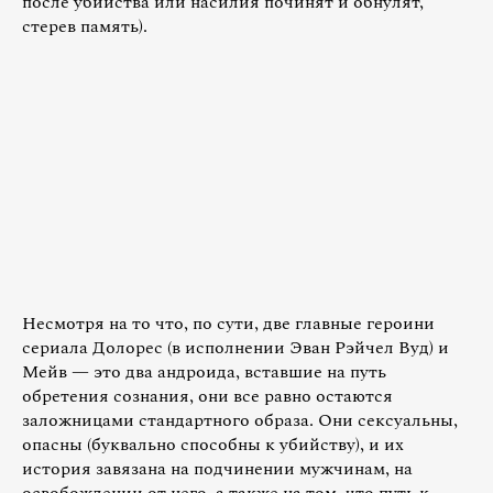
после убийства или насилия починят и обнулят,
стерев память).
Несмотря на то что, по сути, две главные героини
сериала Долорес (в исполнении Эван Рэйчел Вуд) и
Мейв — это два андроида, вставшие на путь
обретения сознания, они все равно остаются
заложницами стандартного образа. Они сексуальны,
опасны (буквально способны к убийству), и их
история завязана на подчинении мужчинам, на
освобождении от него, а также на том, что путь к