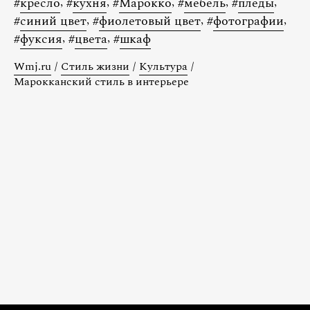
#
кресло
,
#
кухня
,
#
Марокко
,
#
мебель
,
#
пледы
,
#
синий цвет
,
#
фиолетовый цвет
,
#
фотографии
,
#
фуксия
,
#
цвета
,
#
шкаф
Wmj.ru
/
Стиль жизни
/
Культура
/
Марокканский стиль в интерьере