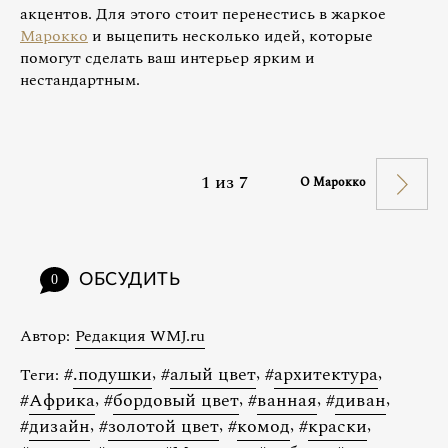
акцентов. Для этого стоит перенестись в жаркое
Марокко
и выцепить несколько идей, которые
помогут сделать ваш интерьер ярким и
нестандартным.
1
из
7
О Марокко
ОБСУДИТЬ
0
Автор:
Редакция WMJ.ru
#
.подушки
,
#
алый цвет
,
#
архитектура
,
Теги:
#
Африка
,
#
бордовый цвет
,
#
ванная
,
#
диван
,
#
дизайн
,
#
золотой цвет
,
#
комод
,
#
краски
,