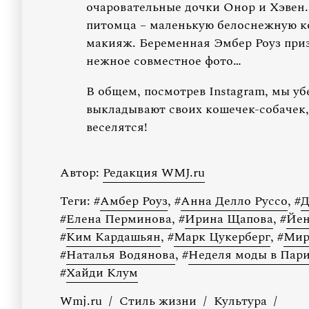
очаровательные дочки Онор и Хэвен
питомца – маленькую белоснежную ко
макияж. Беременная Эмбер Роуз приз
нежное совместное фото…
В общем, посмотрев Instagram, мы убе
выкладывают своих кошечек-собачек,
веселятся!
Автор:
Редакция WMJ.ru
Теги:
#
Амбер Роуз
,
#
Анна Делло Руссо
,
#
Д
#
Елена Перминова
,
#
Ирина Щапова
,
#
Йен
#
Ким Кардашьян
,
#
Марк Цукерберг
,
#
Мир
#
Наталья Водянова
,
#
Неделя моды в Пар
#
Хайди Клум
Wmj.ru
/
Стиль жизни
/
Культура
/