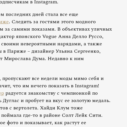
одписчикам в Instagram.
м последних дней стала все еще
риже
. Следить за гостями этого модного
ем за самими показами. В объективах уличных
дактор японского Vogue Анна Делло Руссо,
 своими невероятными нарядами, а также
ы в Париже – дизайнер Ульяна Сергеенко,
т Мирослава Дума. Недавно к ним
, пропускают все недели моды мимо себя и
ит, что им нечего показать в Instagram!
ер
радуется знакомству с чемпионкой по
Дуглас и пробует на вкус ее золотую медаль.
ов с вертолета. Хайди Клум тоже
 поймала где-то в районе Солт Лейк Сити.
е фото и показывает, как растут ее