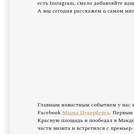
есть Instagram, смело добавляйте ва
А мы сегодня расскажем о самом инте
Главным новостным событием у нас в 
Facebook
Марка Цукерберга
. Первым
Красную площадь и пообедал в Макдо
части визита и встретился с премье