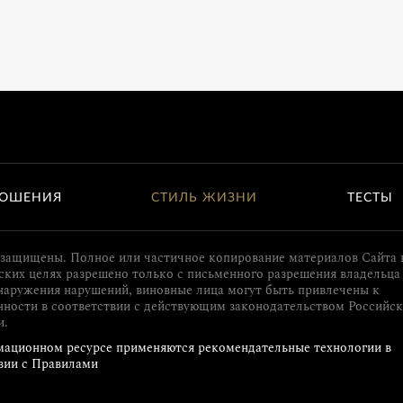
ОШЕНИЯ
СТИЛЬ ЖИЗНИ
ТЕСТЫ
 защищены. Полное или частичное копирование материалов Сайта 
ких целях разрешено только с письменного разрешения владельца 
наружения нарушений, виновные лица могут быть привлечены к
нности в соответствии с действующим законодательством Российс
и.
ационном ресурсе применяются рекомендательные технологии в
вии с Правилами