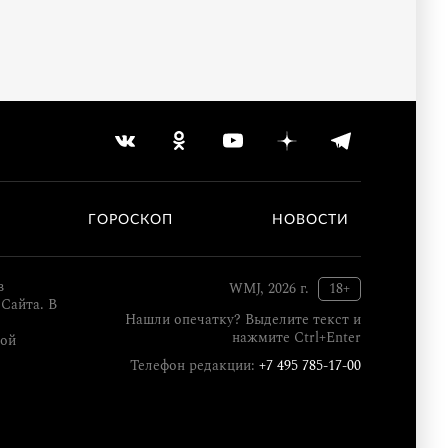
ГОРОСКОП
НОВОСТИ
в
WMJ, 2026 г.
18+
Сайта. В
Нашли опечатку? Выделите текст и
нажмите Ctrl+Enter
кой
Телефон редакции:
+7 495 785-17-00