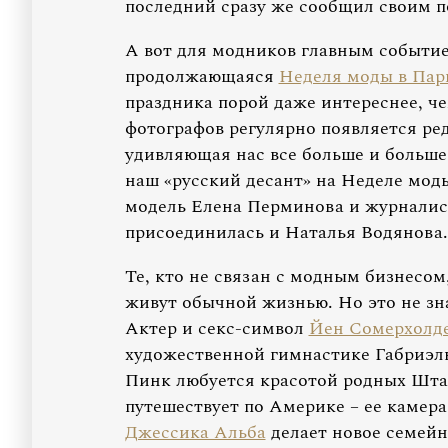
последний сразу же сообщил своим п
А вот для модников главным событие
продолжающаяся
Неделя моды в Па
праздника порой даже интереснее, ч
фотографов регулярно появляется ре
удивляющая нас все больше и больше
наш «русский десант» на Неделе мод
модель Елена Перминова и журналис
присоединилась и Наталья Водянова.
Те, кто не связан с модным бизнесом
живут обычной жизнью. Но это не знач
Актер и секс-символ
Йен Сомерхолд
художественной гимнастике Габриэль 
Пинк любуется красотой родных Штат
путешествует по Америке – ее камера
Джессика Альба
делает новое семейно