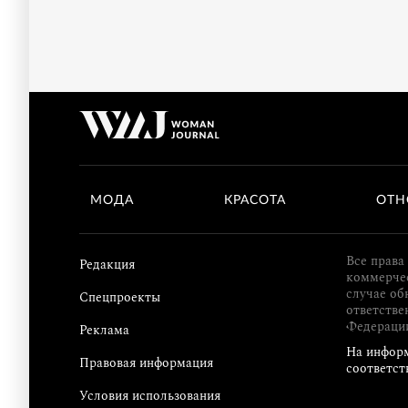
МОДА
КРАСОТА
ОТН
Все права
Редакция
коммерчес
случае об
Спецпроекты
ответстве
Федераци
Реклама
На информ
Правовая информация
соответст
Условия использования