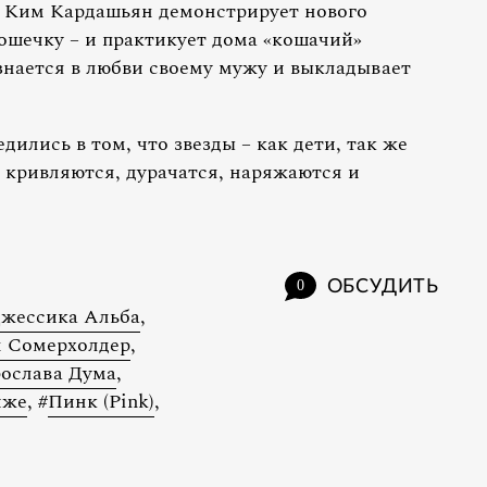
. Ким Кардашьян демонстрирует нового
шечку – и практикует дома «кошачий»
нается в любви своему мужу и выкладывает
дились в том, что звезды – как дети, так же
 кривляются, дурачатся, наряжаются и
ОБСУДИТЬ
0
жессика Альба
,
 Сомерхолдер
,
ослава Дума
,
иже
,
#
Пинк (Pink)
,