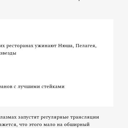
ких ресторанах ужинают Нюша, Пелагея,
 звезды
оранов с лучшими стейками
плазмах запустят регулярные трансляции
ажется, что этого мало на обширный