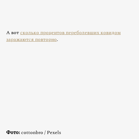
А вот
сколько процентов переболевших ковидом
заражаются повторно
.
Фото:
cottonbro / Pexels