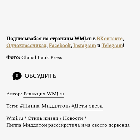
Подписывайся на страницы WMJ.ru в
ВКонтакте
,
Одноклассниках
,
Facebook
,
Instagram
и
Telegram
!
Фото:
Global Look Press
ОБСУДИТЬ
0
Автор:
Редакция WMJ.ru
#
Пиппа Миддлтон
,
#
Дети звезд
Теги:
Wmj.ru
/
Стиль жизни
/
Новости
/
Пиппа Миддлтон рассекретила имя своего первенца