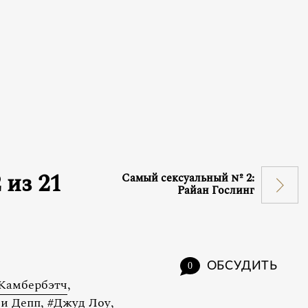
2
из
21
Самый сексуальный № 2:
Райан Гослинг
ОБСУДИТЬ
0
Камбербэтч
,
и Депп
,
#
Джуд Лоу
,