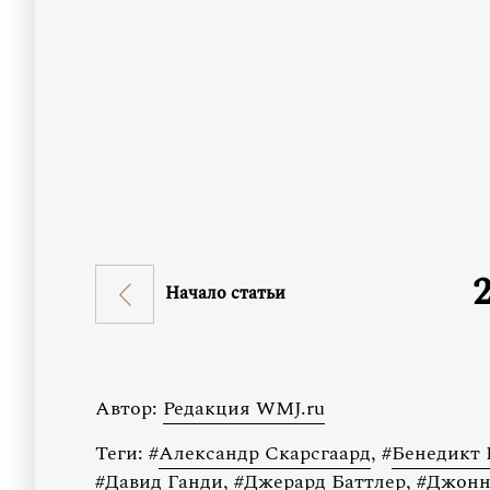
Начало статьи
Автор:
Редакция WMJ.ru
Теги:
#
Александр Скарсгаард
,
#
Бенедикт 
#
Давид Ганди
,
#
Джерард Баттлер
,
#
Джонн