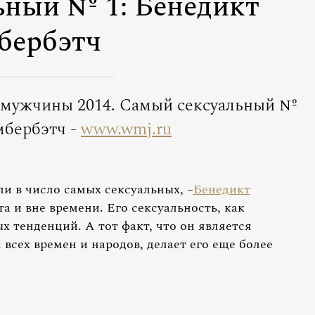
ьный № 1: Бенедикт
бербэтч
е мужчины 2014. Самый сексуальный №
мбербэтч -
www.wmj.ru
и в число самых сексуальных, –
Бенедикт
та и вне времени. Его сексуальность, как
ых тенденций. А тот факт, что он является
ех времен и народов, делает его еще более