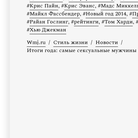
#
Крис Пайн
,
#
Крис Эванс
,
#
Мадс Миккел
#
Майкл Фассбендер
,
#
Новый год 2014
,
#
П
#
Райан Гослинг
,
#
рейтинги
,
#
Том Харди
,
#
Хью Джекман
Wmj.ru
/
Стиль жизни
/
Новости
/
Итоги года: самые сексуальные мужчины 