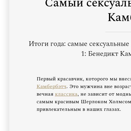
Самый сексуал
Кам
Итоги года: самые сексуальны
1: Бенедикт Ка
Первый красавчик, которого мы внесл
Камбербэтч
. Это мужчина вне возрас
вечная
классика
, не зависит от модн
самым красивым Шерлоком Холмсом вс
привлекательным в наших глазах.