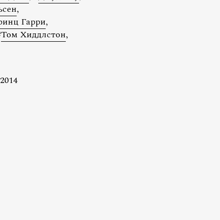
ьсен
,
ринц Гарри
,
#
Том Хиддлстон
,
2014