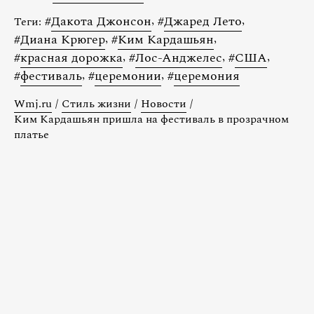
#
Дакота Джонсон
,
#
Джаред Лето
,
Теги:
#
Диана Крюгер
,
#
Ким Кардашьян
,
#
красная дорожка
,
#
Лос-Анджелес
,
#
США
,
#
фестиваль
,
#
церемонии
,
#
церемония
Wmj.ru
/
Стиль жизни
/
Новости
/
Ким Кардашьян пришла на фестиваль в прозрачном
платье