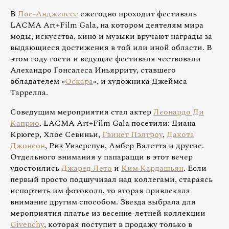
В
Лос-Анджелесе
ежегодно проходит фестиваль
LACMA Art+Film Gala, на котором деятелям мира
моды, искусства, кино и музыки вручают награды за
выдающиеся достижения в той или иной области. В
этом году гости и ведущие фестиваля чествовали
Алехандро Гонсалеса Иньярриту, ставшего
обладателем «
Оскара
», и художника Джеймса
Таррелла.
Соведущим мероприятия стал актер
Леонардо Ди
Каприо
. LACMA Art+Film Gala посетили: Диана
Крюгер, Хлое Севиньи,
Гвинет Пэлтроу
,
Дакота
Джонсон
, Риз Уизерспун, Амбер Валетта и другие.
Отдельного внимания у папарацци в этот вечер
удостоились
Джаред Лето
и
Ким Кардашьян
. Если
первый просто подшучивал над коллегами, стараясь
испортить им фотоколл, то вторая привлекала
внимание другим способом. Звезда выбрала для
мероприятия платье из весенне-летней коллекции
Givenchy
, которая поступит в продажу только в