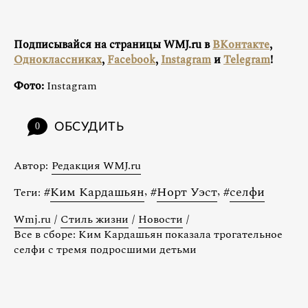
Подписывайся на страницы WMJ.ru в
ВКонтакте
,
Одноклассниках
,
Facebook
,
Instagram
и
Telegram
!
Фото:
Instagram
ОБСУДИТЬ
0
Автор:
Редакция WMJ.ru
#
Ким Кардашьян
,
#
Норт Уэст
,
#
селфи
Теги:
Wmj.ru
/
Стиль жизни
/
Новости
/
Все в сборе: Ким Кардашьян показала трогательное
селфи с тремя подросшими детьми