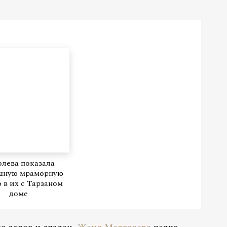
лева показала
шную мраморную
 в их с Тарзаном
доме