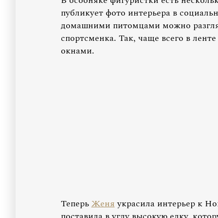
В особняке фигуристки есть нескольк
публикует фото интерьера в социальн
домашними питомцами можно разгляд
спортсменка. Так, чаще всего в лент
окнами.
Теперь
Женя
украсила интерьер к Нов
поставила в углу высокую елку, кото