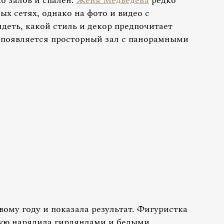
о залов и спален.
Женя Медведева
редко
ых сетях, однако на фото и видео с
еть, какой стиль и декор предпочитает
е появляется просторный зал с панорамными
ому году и показала результат. Фигуристка
рую нарядила гирляндами и белыми,