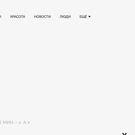
А
КРАСОТА
НОВОСТИ
ЛЮДИ
ЕЩЁ
1
МИН.
a
A