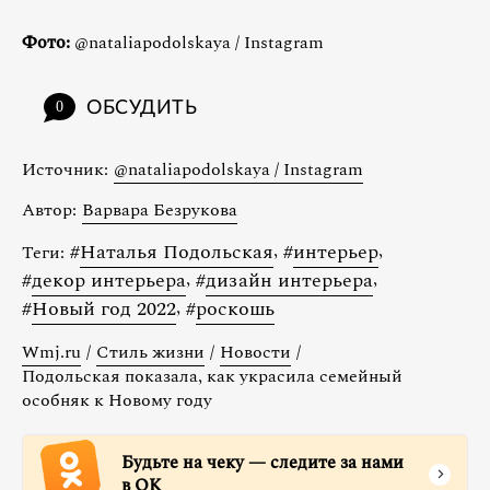
Фото:
@nataliapodolskaya / Instagram
ОБСУДИТЬ
0
Источник:
@nataliapodolskaya / Instagram
Автор:
Варвара Безрукова
#
Наталья Подольская
,
#
интерьер
,
Теги:
#
декор интерьера
,
#
дизайн интерьера
,
#
Новый год 2022
,
#
роскошь
Wmj.ru
/
Стиль жизни
/
Новости
/
Подольская показала, как украсила семейный
особняк к Новому году
Будьте на чеку — следите за нами
в ОК