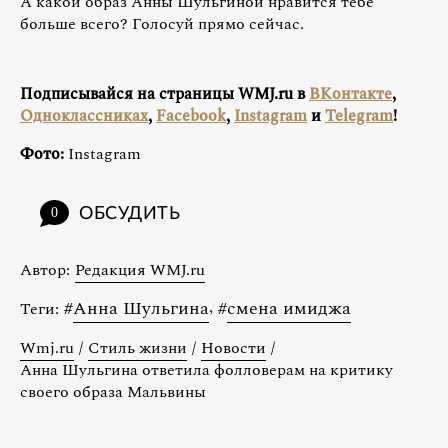
А какой образ Анны Шульгиной нравится тебе
больше всего? Голосуй прямо сейчас.
Подписывайся на страницы WMJ.ru в
ВКонтакте
,
Одноклассниках
,
Facebook
,
Instagram
и
Telegram
!
Фото:
Instagram
ОБСУДИТЬ
0
Автор:
Редакция WMJ.ru
#
Анна Шульгина
,
#
смена имиджа
Теги:
Wmj.ru
/
Стиль жизни
/
Новости
/
Анна Шульгина ответила фолловерам на критику
своего образа Мальвины