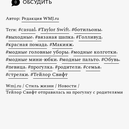
ОБСУДИТЬ
0
Автор:
Редакция WMJ.ru
#
casual
,
#
Taylor Swift
,
#
ботильоны
,
Теги:
#
выходные
,
#
вязаная шапка
,
#
Голливуд
,
#
красная помада
,
#
Макияж
,
#
модные головные уборы
,
#
модные колготки
,
#
модные мини-юбки
,
#
модные пальто
,
#
Обувь
,
#
певица
,
#
прогулка
,
#
родители
,
#
семья
,
#
стрелки
,
#
Тейлор Свифт
Wmj.ru
/
Стиль жизни
/
Новости
/
Тейлор Свифт отправилась на прогулку с родителями