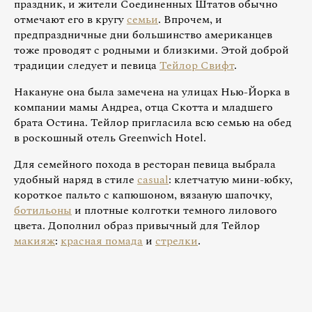
праздник, и жители Соединенных Штатов обычно
отмечают его в кругу
семьи
. Впрочем, и
предпраздничные дни большинство американцев
тоже проводят с родными и близкими. Этой доброй
традиции следует и певица
Тейлор Свифт
.
Накануне она была замечена на улицах Нью-Йорка в
компании мамы Андреа, отца Скотта и младшего
брата Остина. Тейлор пригласила всю семью на обед
в роскошный отель Greenwich Hotel.
Для семейного похода в ресторан певица выбрала
удобный наряд в стиле
casual
: клетчатую мини-юбку,
короткое пальто с капюшоном, вязаную шапочку,
ботильоны
и плотные колготки темного лилового
цвета. Дополнил образ привычный для Тейлор
макияж
:
красная помада
и
стрелки
.