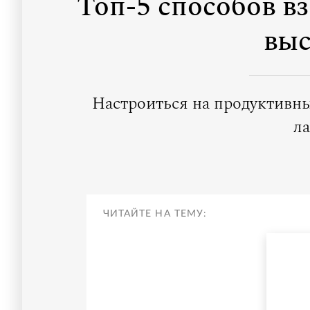
Топ-5 способов вз
выс
Настроиться на продуктивн
л
ЧИТАЙТЕ НА ТЕМУ: