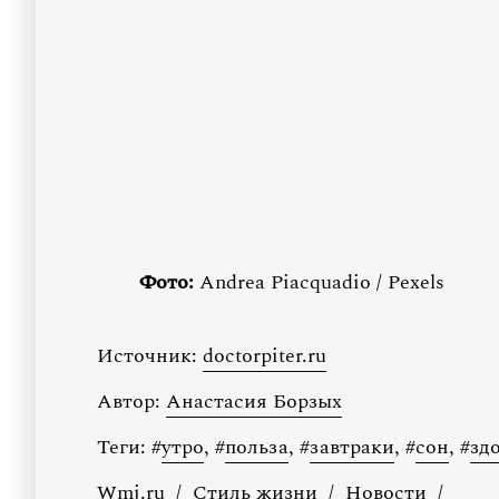
Фото:
Andrea Piacquadio / Pexels
Источник:
doctorpiter.ru
Автор:
Анастасия Борзых
Теги:
#
утро
,
#
польза
,
#
завтраки
,
#
сон
,
#
зд
Wmj.ru
/
Стиль жизни
/
Новости
/