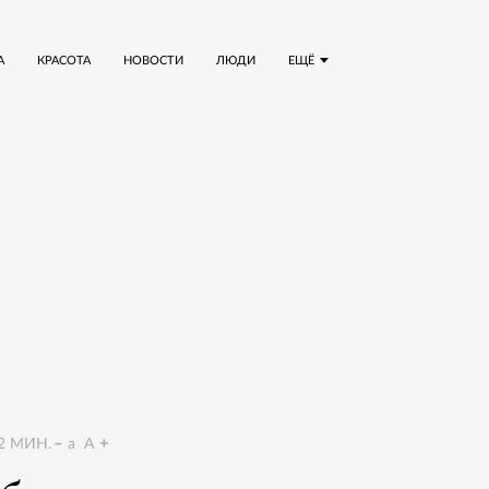
А
КРАСОТА
НОВОСТИ
ЛЮДИ
ЕЩЁ
2
МИН.
a
A