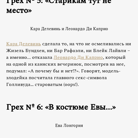
Грех № 5: «Старикам тут не
место»
Кара Делевинь и Леонардо Ди Каприо
Кара Делевинь
сделала то, на что не осмеливались ни
Жизель Бундхен, ни Бар Рафаэли, ни Блейк Лайвли –
а именно... отказала
Леонардо Ди Каприо
, который
на одной из каннских вечеринок, посмотрев на нее,
подумал: «А почему бы и нет!?». Говорят, модель-
злодейка посчитала главного секс-символа
Голливуда… староватым (oops!).
Грех № 6: «В костюме Евы...»
Ева Лонгория