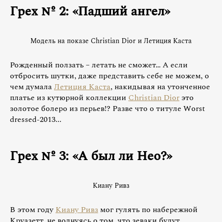
Грех № 2: «Падший ангел»
Модель на показе Christian Dior и Летиция Каста
Рожденный ползать – летать не сможет… А если
отбросить шутки, даже представить себе не можем, о
чем думала
Летиция Каста
, накидывая на утонченное
платье из кутюрной коллекции
Christian Dior
это
золотое болеро из перьев!? Разве что о титуле Worst
dressed-2013...
Грех № 3: «А был ли Нео?»
Киану Ривз
В этом году
Киану Ривз
мог гулять по набережной
Круазетт, не волнуясь о том, что зеваки будут