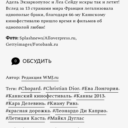
Адель Экзаркопулос и Леа Сейду искры так и летят!
Вслед за 13 странами мира Франция легализовала
однополые браки, благодаря 66-му Каннскому
кинофестивалю пришло время и фильмов об
однополой любви!
Фото:
Splashnews/Alloverpress.ru,
Gettyimages/Fotobank.ru
ОБСУДИТЬ
0
Автор:
Редакция WMJ.ru
#
Chopard
,
#
Christian Dior
,
#
Ева Лонгория
,
Теги:
#
Каннский кинофестиваль
,
#
Канны 2013
,
#
Кара Делевинь
,
#
Киану Ривз
,
#
красная дорожка
,
#
Леонардо Ди Каприо
,
#
Летиция Каста
,
#
Майкл Дуглас