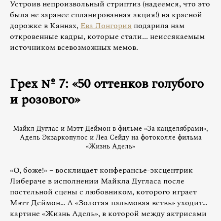
Устроив непроизвольный стриптиз (надеемся, что это
была не заранее спланированная акция!) на красной
дорожке в Каннах,
Ева Лонгория
подарила нам
откровенные кадры, которые стали... неиссякаемым
источником всевозможных мемов.
Грех № 7: «50 оттенков голубого
и розового»
Майкл Дуглас и Мэтт Деймон в фильме «За канделябрами»,
Адель Экзаркопулос и Леа Сейду на фотоколле фильма
«Жизнь Адель»
«О, боже!» – восклицает конферансье-эксцентрик
Либераче в исполнении Майкла Дугласа после
постельной сцены с любовником, которого играет
Мэтт Деймон… А «Золотая пальмовая ветвь» уходит…
картине «Жизнь Адель», в которой между актрисами