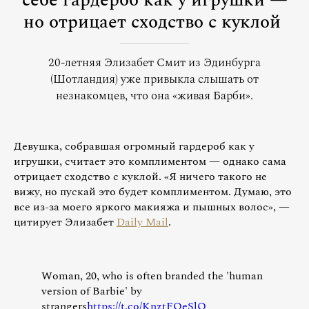
себе гардероб как у игрушки —
но отрицает сходство с куклой
20-летняя Элизабет Смит из Эдинбурга
(Шотландия) уже привыкла слышать от
незнакомцев, что она «живая Барби».
Девушка, собравшая огромный гардероб как у
игрушки, считает это комплиментом — однако сама
отрицает сходство с куклой. «Я ничего такого не
вижу, но пускай это будет комплиментом. Думаю, это
все из-за моего яркого макияжа и пышных волос», —
цитирует Элизабет
Daily Mail
.
Woman, 20, who is often branded the 'human
version of Barbie' by
strangers
https://t.co/KnztFOeSlQ