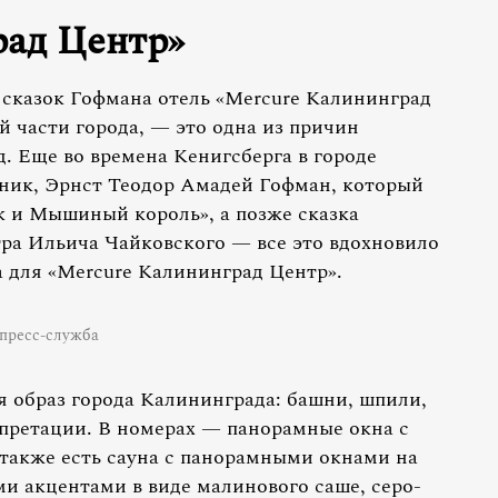
рад Центр»
казок Гофмана отель «Mercure Калининград
 части города, — это одна из причин
. Еще во времена Кенигсберга в городе
ник, Эрнст Теодор Амадей Гофман, который
 и Мышиный король», а позже сказка
тра Ильича Чайковского — все это вдохновило
та для «Mercure Калининград Центр».
пресс-служба
я образ города Калининграда: башни, шпили,
претации. В номерах — панорамные окна с
 также есть сауна с панорамными окнами на
ими акцентами в виде малинового саше, серо-