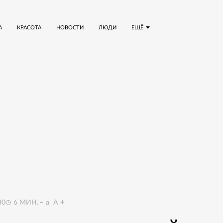
А
КРАСОТА
НОВОСТИ
ЛЮДИ
ЕЩЁ
30
6
МИН.
a
A