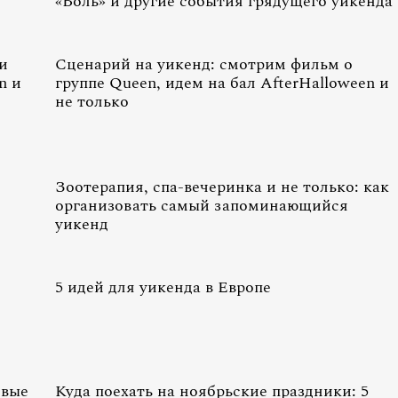
«Боль» и другие события грядущего уикенда
и
Сценарий на уикенд: смотрим фильм о
n и
группе Queen, идем на бал AfterHalloween и
не только
Зоотерапия, спа-вечеринка и не только: как
организовать самый запоминающийся
уикенд
5 идей для уикенда в Европе
овые
Куда поехать на ноябрьские праздники: 5