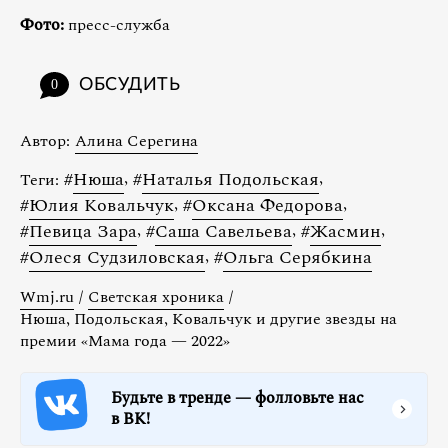
Фото:
пресс-служба
ОБСУДИТЬ
0
Автор:
Алина Серегина
#
Нюша
,
#
Наталья Подольская
,
Теги:
#
Юлия Ковальчук
,
#
Оксана Федорова
,
#
Певица Зара
,
#
Саша Савельева
,
#
Жасмин
,
#
Олеся Судзиловская
,
#
Ольга Серябкина
Wmj.ru
/
Светская хроника
/
Нюша, Подольская, Ковальчук и другие звезды на
премии «Мама года — 2022»
Будьте в тренде — фолловьте нас
в ВК!