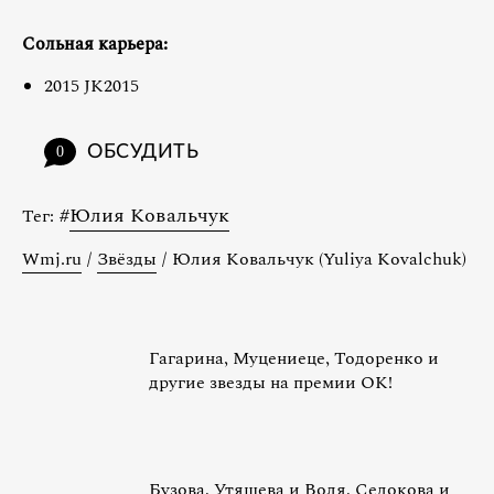
Сольная карьера:
2015 JK2015
ОБСУДИТЬ
0
#
Юлия Ковальчук
Тег:
Wmj.ru
/
Звёзды
/
Юлия Ковальчук (Yuliya Kovalchuk)
Гагарина, Муцениеце, Тодоренко и
другие звезды на премии OK!
Бузова, Утяшева и Воля, Седокова и