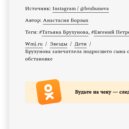
Источник:
Instagram / @bruhunova
Автор:
Анастасия Борзых
Теги:
#
Татьяна Брухунова
,
#
Евгений Петр
Wmj.ru
/
Звезды
/
Дети
/
Брухунова запечатлела подросшего сына 
обстановке
Будьте на чеку — сле