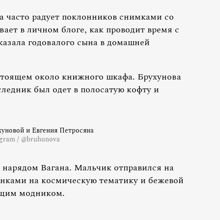
а часто радует поклонников снимками со
ает в личном блоге, как проводит время с
казала годовалого сына в домашней
 стоящем около книжного шкафа. Брухунова
ледник был одет в полосатую кофту и
уновой и Евгения Петросяна
agram / @bruhunova
 нарядом Вагана. Мальчик отправился на
унками на космическую тематику и бежевой
ящим модником.