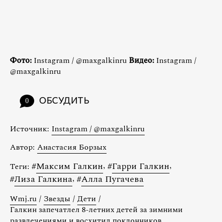
Фото:
Instagram / @maxgalkinru
Видео:
Instagram /
@maxgalkinru
ОБСУДИТЬ
0
Источник:
Instagram / @maxgalkinru
Автор:
Анастасия Борзых
#
Максим Галкин
,
#
Гарри Галкин
,
Теги:
#
Лиза Галкина
,
#
Алла Пугачева
Wmj.ru
/
Звезды
/
Дети
/
Галкин запечатлел 8-летних детей за зимними
развлечениями и восхитил поклонников