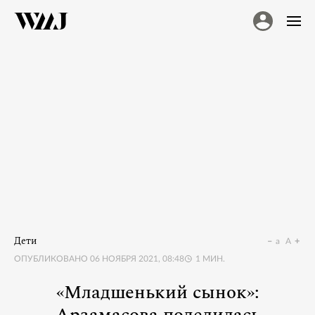
Дети
a
A
ОПУБЛИКОВАНО
06 НОЯБРЯ 2021, 08:48
1
МИН.
«Младшенький сынок»: